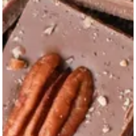
بايتس
اطباق رمضان
كوكيز
مولتن كيوز
بايتس
التوزيعات