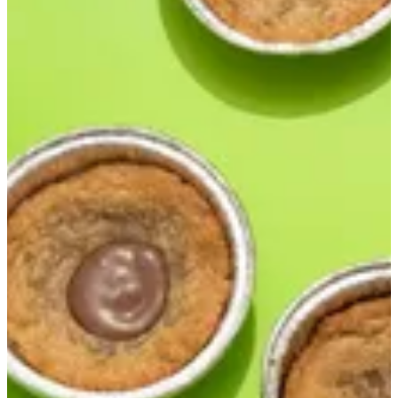
كوكي مولتن
الحجم
6 حبة
د.ك.‏ 6.000
12 حبة