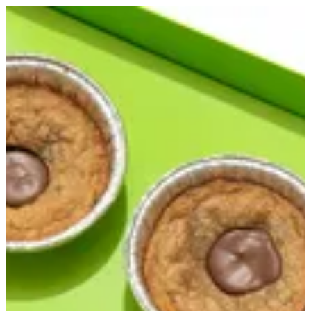
كوكي مولتن | Qs
EN
تسجيل الدخول
EN