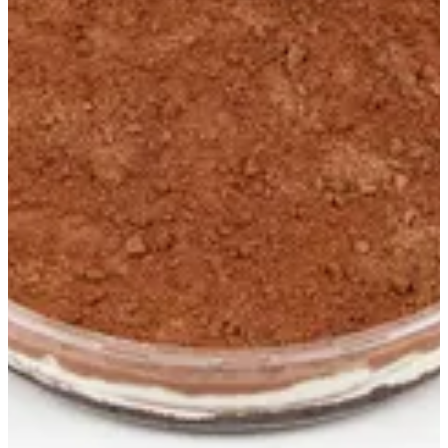
جوكلت ترايفل
8 د.ك
تعليمات خاصة
أضف للسلَة
Qs