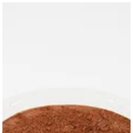
جوكلت ترايفل | Qs
EN
تسجيل الدخول
EN