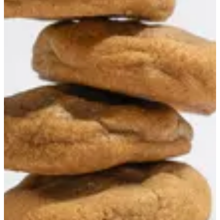
كوكيز شوكلت
الحجم
18 حبة
د.ك.‏ 5.500
36 حبة